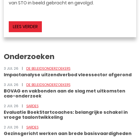
van STO in beeld gebracht en gevolgd.
LEES VERDER
Onderzoeken
3 JUL 26
DE BELEIDSONDERZOEKERS
Impactanalyse uitzendverbod vleessector afgerond
3 JUL 26
DE BELEIDSONDERZOEKERS
BOVAG en vakbonden aan de slag met uitkomsten
cao-onderzoek
2 JUL 26
SARDES
Evaluatie BoekStartcoaches: belangrijke schakel in
vroege taalontwikkeling
2 JUL 26
SARDES
Gezinsgericht werken aan brede basisvaardigheden