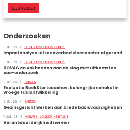
LEES VERDER
Onderzoeken
3 JUL 26
DE BELEIDSONDERZOEKERS
Impactanalyse uitzendverbod vleessector afgerond
3 JUL 26
DE BELEIDSONDERZOEKERS
BOVAG en vakbonden aan de slag met uitkomsten
cao-onderzoek
2 JUL 26
SARDES
Evaluatie BoekStartcoaches: belangrijke schakel in
vroege taalontwikkeling
2 JUL 26
SARDES
Gezinsgericht werken aan brede basisvaardigheden
11 JUN 26
VERWEY-JONKER INSTITUUT
Verantwoordelijkheid nemen