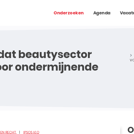
Onderzoeken
Agenda
Vacat
 dat beautysector
VO
oor ondermijnende
O
D EN RECHT
IPSOS I&O