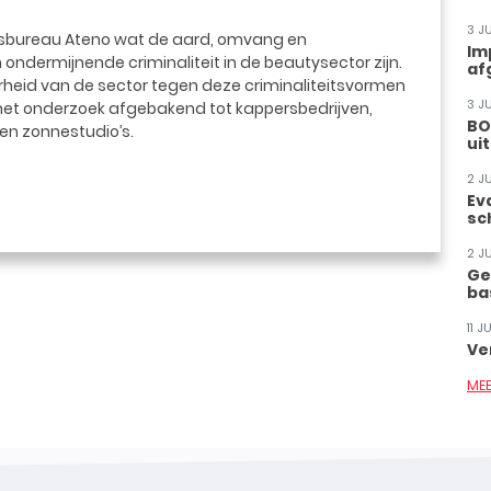
3 J
sbureau Ateno wat de aard, omvang en
Im
dermijnende criminaliteit in de beautysector zijn.
af
id van de sector tegen deze criminaliteitsvormen
3 J
het onderzoek afgebakend tot kappersbedrijven,
BO
en zonnestudio’s.
ui
2 J
Ev
sc
2 J
Ge
ba
11 
Ve
ME