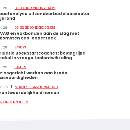
UL 26
DE BELEIDSONDERZOEKERS
pactanalyse uitzendverbod vleessector
gerond
UL 26
DE BELEIDSONDERZOEKERS
VAG en vakbonden aan de slag met
tkomsten cao-onderzoek
UL 26
SARDES
aluatie BoekStartcoaches: belangrijke
hakel in vroege taalontwikkeling
UL 26
SARDES
zinsgericht werken aan brede
sisvaardigheden
JUN 26
VERWEY-JONKER INSTITUUT
rantwoordelijkheid nemen
ER ONDERZOEKEN