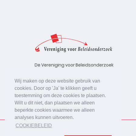
De Vereniging voor Beleidsonderzoek
stelt zich ten doel de kwaliteit te
bevorderen van beleidsonderzoek,
Wij maken op deze website gebruik van
uitgevoerd in opdracht van
cookies. Door op 'Ja' te klikken geeft u
beleidsinstanties, uitvoerende
toestemming om deze cookies te plaatsen.
organisaties en bedrijfsleven.
Wilt u dit niet, dan plaatsen we alleen
beperkte cookies waarmee we alleen
analyses kunnen uitvoeren.
COOKIEBELEID