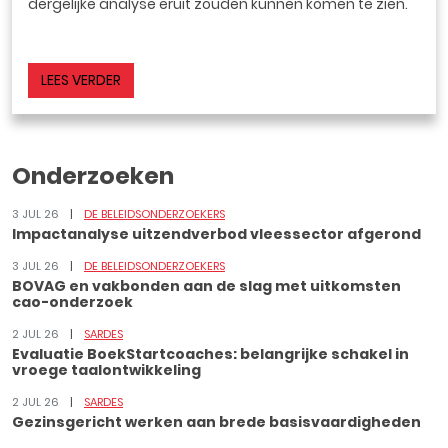
dergelijke analyse eruit zouden kunnen komen te zien.
LEES VERDER
Onderzoeken
3 JUL 26
DE BELEIDSONDERZOEKERS
Impactanalyse uitzendverbod vleessector afgerond
3 JUL 26
DE BELEIDSONDERZOEKERS
BOVAG en vakbonden aan de slag met uitkomsten
cao-onderzoek
2 JUL 26
SARDES
Evaluatie BoekStartcoaches: belangrijke schakel in
vroege taalontwikkeling
2 JUL 26
SARDES
Gezinsgericht werken aan brede basisvaardigheden