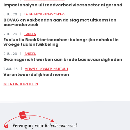
Impactanalyse uitzendverbod vleessector afgerond
3 JUL 26
DE BELEIDSONDERZOEKERS
BOVAG en vakbonden aan de slag met uitkomsten
cao-onderzoek
2 JUL 26
SARDES
Evaluatie BoekStartcoaches: belangrijke schakel in
vroege taalontwikkeling
2 JUL 26
SARDES
Gezinsgericht werken aan brede basisvaardigheden
11 JUN 26
VERWEY-JONKER INSTITUUT
Verantwoordelijkheid nemen
MEER ONDERZOEKEN