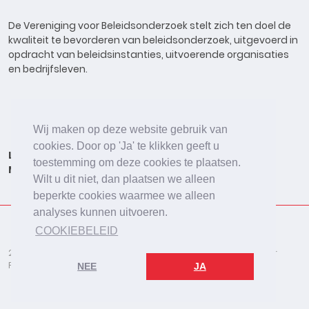
De Vereniging voor Beleidsonderzoek stelt zich ten doel de
kwaliteit te bevorderen van beleidsonderzoek, uitgevoerd in
opdracht van beleidsinstanties, uitvoerende organisaties
en bedrijfsleven.
Wij maken op deze website gebruik van
cookies. Door op 'Ja' te klikken geeft u
Lid worden
Onderzoeken
Agenda
Vacatures
toestemming om deze cookies te plaatsen.
Meldpunt
Beleidsonderzoek Online
Wilt u dit niet, dan plaatsen we alleen
beperkte cookies waarmee we alleen
analyses kunnen uitvoeren.
COOKIEBELEID
2026 © De Vereniging voor Beleidsonderzoek
Disclaimer
Privacybeleid
Cookies
NEE
JA