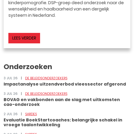
kinderpornografie. DSP-groep deed onderzoek naar de
wenselijkheid en haalbaarheid van een dergelijk
systeem in Nederland.
LEES VERDER
Onderzoeken
3 JUL 26
DE BELEIDSONDERZOEKERS
Impactanalyse uitzendverbod vleessector afgerond
3 JUL 26
DE BELEIDSONDERZOEKERS
BOVAG en vakbonden aan de slag met uitkomsten
cao-onderzoek
2 JUL 26
SARDES
Evaluatie BoekStartcoaches: belangrijke schakel in
vroege taalontwikkeling