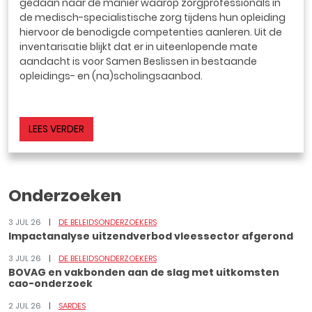
gedaan naar de manier waarop zorgprofessionals in
de medisch-specialistische zorg tijdens hun opleiding
hiervoor de benodigde competenties aanleren. Uit de
inventarisatie blijkt dat er in uiteenlopende mate
aandacht is voor Samen Beslissen in bestaande
opleidings- en (na)scholingsaanbod.
LEES VERDER
Onderzoeken
3 JUL 26
DE BELEIDSONDERZOEKERS
Impactanalyse uitzendverbod vleessector afgerond
3 JUL 26
DE BELEIDSONDERZOEKERS
BOVAG en vakbonden aan de slag met uitkomsten
cao-onderzoek
2 JUL 26
SARDES