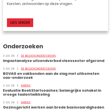
Karsten, antwoorden op deze vragen.
LEES VERDER
Onderzoeken
3 JUL 26
DE BELEIDSONDERZOEKERS
Impactanalyse uitzendverbod vleessector afgerond
3 JUL 26
DE BELEIDSONDERZOEKERS
BOVAG en vakbonden aan de slag met uitkomsten
cao-onderzoek
2 JUL 26
SARDES
Evaluatie BoekStartcoaches: belangrijke schakel in
vroege taalontwikkeling
2 JUL 26
SARDES
Gezinsgericht werken aan brede basisvaardigheden