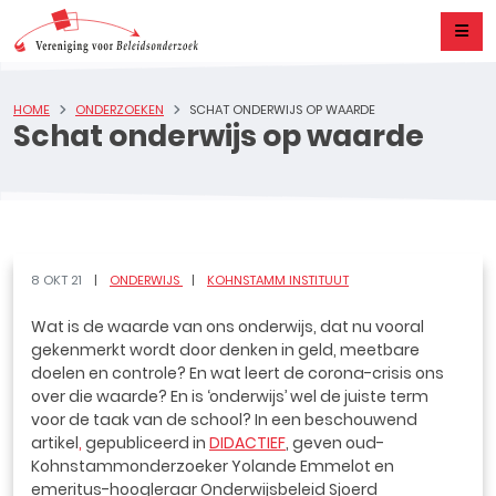
HOME
ONDERZOEKEN
SCHAT ONDERWIJS OP WAARDE
Schat onderwijs op waarde
8 OKT 21
ONDERWIJS
KOHNSTAMM INSTITUUT
Wat is de waarde van ons onderwijs, dat nu vooral
gekenmerkt wordt door denken in geld, meetbare
doelen en controle? En wat leert de corona-crisis ons
over die waarde? En is ‘onderwijs’ wel de juiste term
voor de taak van de school? In een beschouwend
artikel
,
gepubliceerd in
DIDACTIEF
, geven oud-
Kohnstammonderzoeker Yolande Emmelot en
emeritus-hoogleraar Onderwijsbeleid Sjoerd