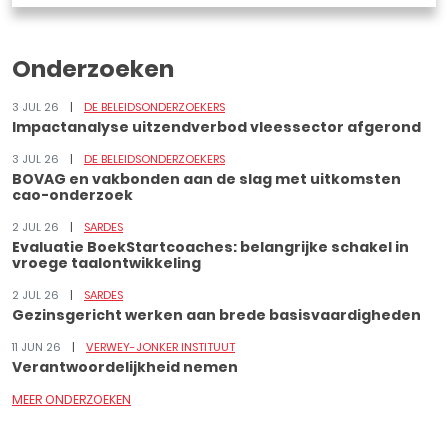
Onderzoeken
3 JUL 26
DE BELEIDSONDERZOEKERS
Impactanalyse uitzendverbod vleessector afgerond
3 JUL 26
DE BELEIDSONDERZOEKERS
BOVAG en vakbonden aan de slag met uitkomsten
cao-onderzoek
2 JUL 26
SARDES
Evaluatie BoekStartcoaches: belangrijke schakel in
vroege taalontwikkeling
2 JUL 26
SARDES
Gezinsgericht werken aan brede basisvaardigheden
11 JUN 26
VERWEY-JONKER INSTITUUT
Verantwoordelijkheid nemen
MEER ONDERZOEKEN