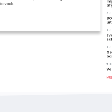
Im
derzoek.
af
3 J
BO
ui
2 J
Ev
sc
2 J
Ge
ba
11 
Ve
ME