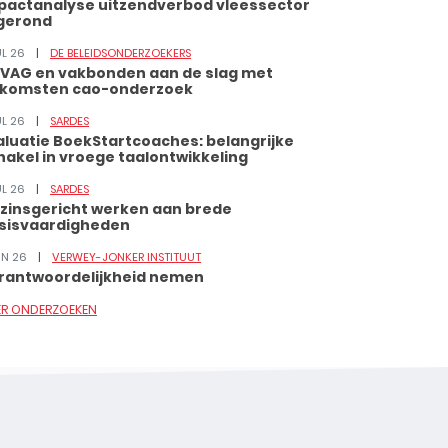
pactanalyse uitzendverbod vleessector
gerond
UL 26
DE BELEIDSONDERZOEKERS
VAG en vakbonden aan de slag met
tkomsten cao-onderzoek
UL 26
SARDES
aluatie BoekStartcoaches: belangrijke
hakel in vroege taalontwikkeling
UL 26
SARDES
zinsgericht werken aan brede
sisvaardigheden
JUN 26
VERWEY-JONKER INSTITUUT
rantwoordelijkheid nemen
ER ONDERZOEKEN