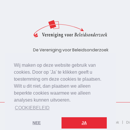
De Vereniging voor Beleidsonderzoek
stelt zich ten doel de kwaliteit te
bevorderen van beleidsonderzoek,
Wij maken op deze website gebruik van
uitgevoerd in opdracht van
cookies. Door op 'Ja' te klikken geeft u
beleidsinstanties, uitvoerende
toestemming om deze cookies te plaatsen.
organisaties en bedrijfsleven.
Wilt u dit niet, dan plaatsen we alleen
beperkte cookies waarmee we alleen
analyses kunnen uitvoeren.
COOKIEBELEID
2026 © De Vereniging voor Beleidsonderzoek
D
NEE
JA