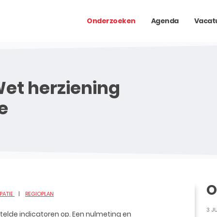
Onderzoeken
Agenda
Vacat
et herziening
e
O
IPATIE
REGIOPLAN
3 J
telde indicatoren op. Een nulmeting en