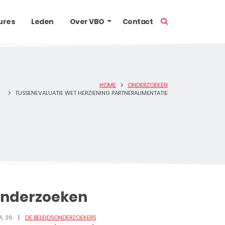
TOON ZOEKBALK
ures
Leden
Over VBO
Contact
HOME
ONDERZOEKEN
TUSSENEVALUATIE WET HERZIENING PARTNERALIMENTATIE
nderzoeken
UL 26
DE BELEIDSONDERZOEKERS