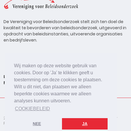
De Vereniging voor Beleidsonderzoek stelt zich ten doel de
kwaliteit te bevorderen van beleidsonderzoek, uitgevoerd in
opdracht van beleidsinstanties, uitvoerende organisaties
en bedrijfsleven.
Wij maken op deze website gebruik van
cookies. Door op 'Ja' te klikken geeft u
Lid worden
Onderzoeken
Agenda
Vacatures
toestemming om deze cookies te plaatsen.
Meldpunt
Beleidsonderzoek Online
Wilt u dit niet, dan plaatsen we alleen
beperkte cookies waarmee we alleen
analyses kunnen uitvoeren.
COOKIEBELEID
2026 © De Vereniging voor Beleidsonderzoek
Disclaimer
Privacybeleid
Cookies
NEE
JA