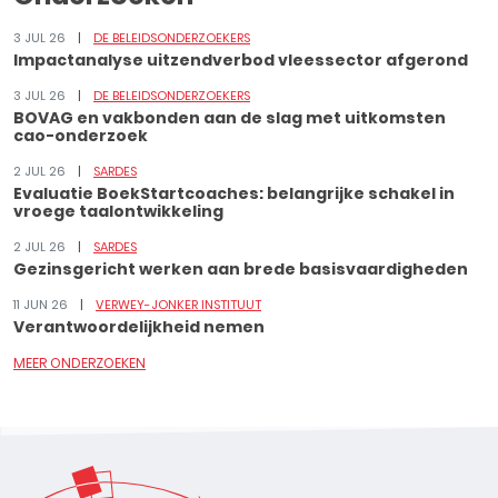
3 JUL 26
DE BELEIDSONDERZOEKERS
Impactanalyse uitzendverbod vleessector afgerond
3 JUL 26
DE BELEIDSONDERZOEKERS
BOVAG en vakbonden aan de slag met uitkomsten
cao-onderzoek
2 JUL 26
SARDES
Evaluatie BoekStartcoaches: belangrijke schakel in
vroege taalontwikkeling
2 JUL 26
SARDES
Gezinsgericht werken aan brede basisvaardigheden
11 JUN 26
VERWEY-JONKER INSTITUUT
Verantwoordelijkheid nemen
MEER ONDERZOEKEN