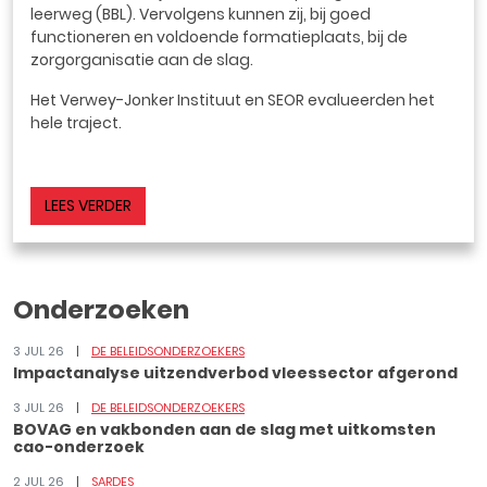
leerweg (BBL). Vervolgens kunnen zij, bij goed
functioneren en voldoende formatieplaats, bij de
zorgorganisatie aan de slag.
Het Verwey-Jonker Instituut en SEOR evalueerden het
hele traject.
LEES VERDER
Onderzoeken
3 JUL 26
DE BELEIDSONDERZOEKERS
Impactanalyse uitzendverbod vleessector afgerond
3 JUL 26
DE BELEIDSONDERZOEKERS
BOVAG en vakbonden aan de slag met uitkomsten
cao-onderzoek
2 JUL 26
SARDES