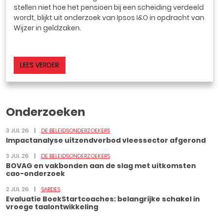
stellen niet hoe het pensioen bij een scheiding verdeeld
wordt, blijkt uit onderzoek van Ipsos I&O in opdracht van
Wijzer in geldzaken.
LEES VERDER
Onderzoeken
3 JUL 26
DE BELEIDSONDERZOEKERS
Impactanalyse uitzendverbod vleessector afgerond
3 JUL 26
DE BELEIDSONDERZOEKERS
BOVAG en vakbonden aan de slag met uitkomsten
cao-onderzoek
2 JUL 26
SARDES
Evaluatie BoekStartcoaches: belangrijke schakel in
vroege taalontwikkeling