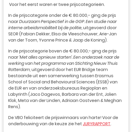
Voor het eerst waren er twee prijscategorieën.
In de prijscategorie onder de € 80.000,- ging de prijs
naar
Duurzaam Perspectief in de GGP. Een studie naar
interne arbeidsmobiliteit bij de politie,
uitgevoerd door
SEOR (Fabian Dekker, Elisa de Vleeschouwer, Arie-Jan
van der Toorn, Yvonne Prince & Jaap de Koning).
In de prijscategorie boven de € 80.000,- ging de prijs
naar
‘Met alles opnieuw starten’. Een onderzoek naar de
werking van het programma van Stichting Nieuw Thuis
Rotterdam
, uitgevoerd door het EUR Bridge team
bestaande uit een samenwerking tussen Erasmus
School of Social and Behavioural Sciences (ESSB) van
de EUR en van onderzoeksbureaus Regioplan en
Labyrinth (Jaco Dagevos, Barbara van der Ent, Jolien
Klok, Meta van der Linden, Adriaan Oostveen & Meghan
Rens).
De VBO feliciteert de prijswinnaars van harte! Voor de
onderbouwing van de keuze zie het
JURYRAPPORT
.