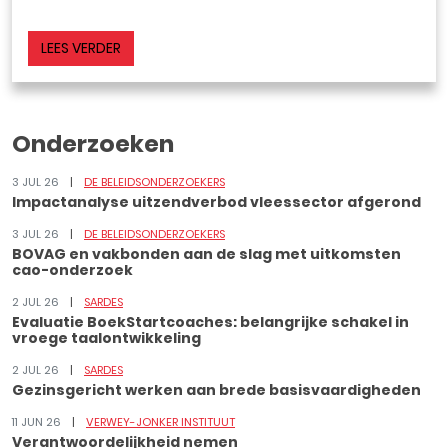
LEES VERDER
Onderzoeken
3 JUL 26
DE BELEIDSONDERZOEKERS
Impactanalyse uitzendverbod vleessector afgerond
3 JUL 26
DE BELEIDSONDERZOEKERS
BOVAG en vakbonden aan de slag met uitkomsten
cao-onderzoek
2 JUL 26
SARDES
Evaluatie BoekStartcoaches: belangrijke schakel in
vroege taalontwikkeling
2 JUL 26
SARDES
Gezinsgericht werken aan brede basisvaardigheden
11 JUN 26
VERWEY-JONKER INSTITUUT
Verantwoordelijkheid nemen