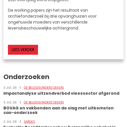
De working papers zijn het resultaat van
archiefonderzoek bij drie opvanghuizen voor
ongehuwde moeders van verschillende
levensbeschouwelijke achtergrond.
LEES VERDER
Onderzoeken
3 JUL 26
DE BELEIDSONDERZOEKERS
Impactanalyse uitzendverbod vleessector afgerond
3 JUL 26
DE BELEIDSONDERZOEKERS
BOVAG en vakbonden aan de slag met uitkomsten
cao-onderzoek
2 JUL 26
SARDES