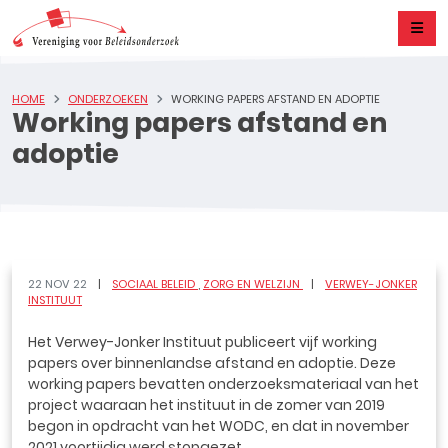
HOME
ONDERZOEKEN
WORKING PAPERS AFSTAND EN ADOPTIE
Working papers afstand en
adoptie
22 NOV 22
SOCIAAL BELEID
ZORG EN WELZIJN
VERWEY-JONKER
INSTITUUT
Het Verwey-Jonker Instituut publiceert vijf working
papers over binnenlandse afstand en adoptie. Deze
working papers bevatten onderzoeksmateriaal van het
project waaraan het instituut in de zomer van 2019
begon in opdracht van het WODC, en dat in november
2021 voortijdig werd stopgezet.