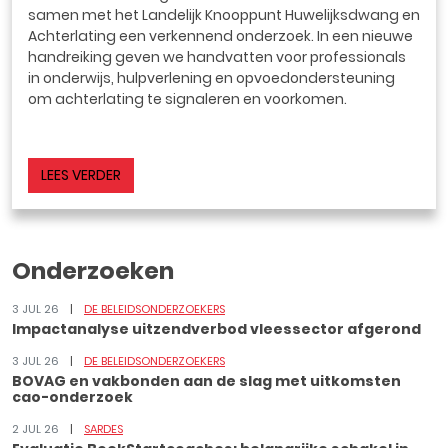
samen met het Landelijk Knooppunt Huwelijksdwang en
Achterlating een verkennend onderzoek. In een nieuwe
handreiking geven we handvatten voor professionals
in onderwijs, hulpverlening en opvoedondersteuning
om achterlating te signaleren en voorkomen.
LEES VERDER
Onderzoeken
3 JUL 26
DE BELEIDSONDERZOEKERS
Impactanalyse uitzendverbod vleessector afgerond
3 JUL 26
DE BELEIDSONDERZOEKERS
BOVAG en vakbonden aan de slag met uitkomsten
cao-onderzoek
2 JUL 26
SARDES