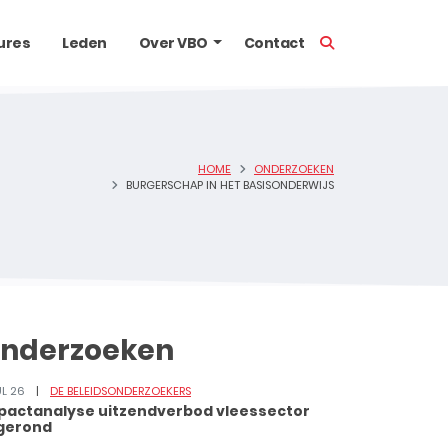
TOON ZOEKBALK
ures
Leden
Over VBO
Contact
HOME
ONDERZOEKEN
BURGERSCHAP IN HET BASISONDERWIJS
nderzoeken
UL 26
DE BELEIDSONDERZOEKERS
pactanalyse uitzendverbod vleessector
gerond