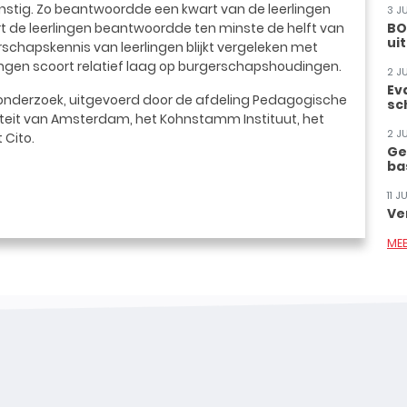
gunstig. Zo beantwoordde een kwart van de leerlingen
3 J
rt de leerlingen beantwoordde ten minste de helft van
BO
ui
schapskennis van leerlingen blijkt vergeleken met
ingen scoort relatief laag op burgerschapshoudingen.
2 J
Ev
ijk onderzoek, uitgevoerd door de afdeling Pedagogische
sc
teit van Amsterdam, het Kohnstamm Instituut, het
2 J
 Cito.
Ge
ba
11 
Ve
ME