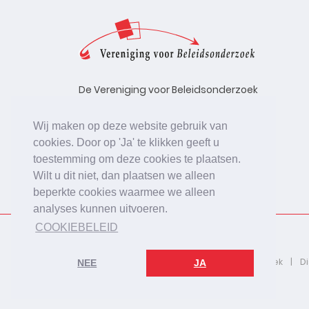
De Vereniging voor Beleidsonderzoek
stelt zich ten doel de kwaliteit te
bevorderen van beleidsonderzoek,
Wij maken op deze website gebruik van
uitgevoerd in opdracht van
cookies. Door op 'Ja' te klikken geeft u
beleidsinstanties, uitvoerende
toestemming om deze cookies te plaatsen.
organisaties en bedrijfsleven.
Wilt u dit niet, dan plaatsen we alleen
beperkte cookies waarmee we alleen
analyses kunnen uitvoeren.
COOKIEBELEID
2026 © De Vereniging voor Beleidsonderzoek
D
NEE
JA