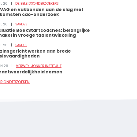
UL 26
DE BELEIDSONDERZOEKERS
VAG en vakbonden aan de slag met
tkomsten cao-onderzoek
UL 26
SARDES
aluatie BoekStartcoaches: belangrijke
hakel in vroege taalontwikkeling
UL 26
SARDES
zinsgericht werken aan brede
sisvaardigheden
JUN 26
VERWEY-JONKER INSTITUUT
rantwoordelijkheid nemen
ER ONDERZOEKEN