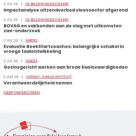
3 JUL 26
DE BELEIDSONDERZOEKERS
Impactanalyse uitzendverbod vleessector afgerond
3 JUL 26
DE BELEIDSONDERZOEKERS
BOVAG en vakbonden aan de slag met uitkomsten
cao-onderzoek
2 JUL 26
SARDES
Evaluatie BoekStartcoaches: belangrijke schakel in
vroege taalontwikkeling
2 JUL 26
SARDES
Gezinsgericht werken aan brede basisvaardigheden
11 JUN 26
VERWEY-JONKER INSTITUUT
Verantwoordelijkheid nemen
MEER ONDERZOEKEN