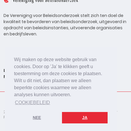
De Vereniging voor Beleidsonderzoek stelt zich ten doel de
kwaliteit te bevorderen van beleidsonderzoek, uitgevoerd in
opdracht van beleidsinstanties, uitvoerende organisaties
en bedrijfsleven.
Wij maken op deze website gebruik van
cookies. Door op 'Ja' te klikken geeft u
Lid worden
Onderzoeken
Agenda
Vacatures
toestemming om deze cookies te plaatsen.
Meldpunt
Beleidsonderzoek Online
Wilt u dit niet, dan plaatsen we alleen
beperkte cookies waarmee we alleen
analyses kunnen uitvoeren.
COOKIEBELEID
2026 © De Vereniging voor Beleidsonderzoek
Disclaimer
Privacybeleid
Cookies
NEE
JA