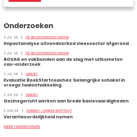
Onderzoeken
3 JUL 26
DE BELEIDSONDERZOEKERS
Impactanalyse uitzendverbod vleessector afgerond
3 JUL 26
DE BELEIDSONDERZOEKERS
BOVAG en vakbonden aan de slag met uitkomsten
cao-onderzoek
2 JUL 26
SARDES
Evaluatie BoekStartcoaches: belangrijke schakel in
vroege taalontwikkeling
2 JUL 26
SARDES
Gezinsgericht werken aan brede basisvaardigheden
11 JUN 26
VERWEY-JONKER INSTITUUT
Verantwoordelijkheid nemen
MEER ONDERZOEKEN