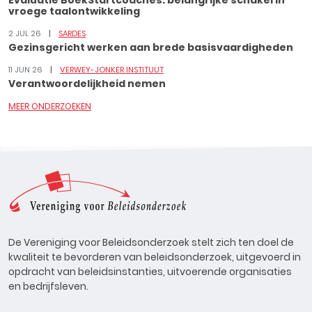
Evaluatie BoekStartcoaches: belangrijke schakel in
vroege taalontwikkeling
2 JUL 26
SARDES
Gezinsgericht werken aan brede basisvaardigheden
11 JUN 26
VERWEY-JONKER INSTITUUT
Verantwoordelijkheid nemen
MEER ONDERZOEKEN
De Vereniging voor Beleidsonderzoek stelt zich ten doel de
kwaliteit te bevorderen van beleidsonderzoek, uitgevoerd in
opdracht van beleidsinstanties, uitvoerende organisaties
en bedrijfsleven.