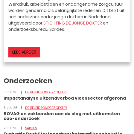
Werkdruk, arbeidstijden en onaangename zorgcultuur
worden genoemd als belangrijkste redenen. Dit blijkt uit
een onderzoek onder jonge dokters in Nederland,
uitgevoerd door
STICHTING DE JONGE DOKTER
en
onderzoeksbureau Sardes.
LEES VERDER
Onderzoeken
3 JUL 26
DE BELEIDSONDERZOEKERS
Impactanalyse uitzendverbod vleessector afgerond
3 JUL 26
DE BELEIDSONDERZOEKERS
BOVAG en vakbonden aan de slag met uitkomsten
cao-onderzoek
2 JUL 26
SARDES