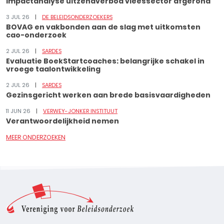
Impactanalyse uitzendverbod vleessector afgerond
3 JUL 26
DE BELEIDSONDERZOEKERS
BOVAG en vakbonden aan de slag met uitkomsten
cao-onderzoek
2 JUL 26
SARDES
Evaluatie BoekStartcoaches: belangrijke schakel in
vroege taalontwikkeling
2 JUL 26
SARDES
Gezinsgericht werken aan brede basisvaardigheden
11 JUN 26
VERWEY-JONKER INSTITUUT
Verantwoordelijkheid nemen
MEER ONDERZOEKEN