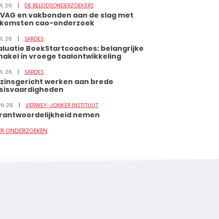
UL 26
DE BELEIDSONDERZOEKERS
VAG en vakbonden aan de slag met
tkomsten cao-onderzoek
UL 26
SARDES
aluatie BoekStartcoaches: belangrijke
hakel in vroege taalontwikkeling
UL 26
SARDES
zinsgericht werken aan brede
sisvaardigheden
JUN 26
VERWEY-JONKER INSTITUUT
rantwoordelijkheid nemen
ER ONDERZOEKEN