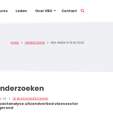
TOON ZOEKBALK
ures
Leden
Over VBO
Contact
HOME
ONDERZOEKEN
NEA-INDEX 6,7% IN 2020
nderzoeken
UL 26
DE BELEIDSONDERZOEKERS
pactanalyse uitzendverbod vleessector
gerond