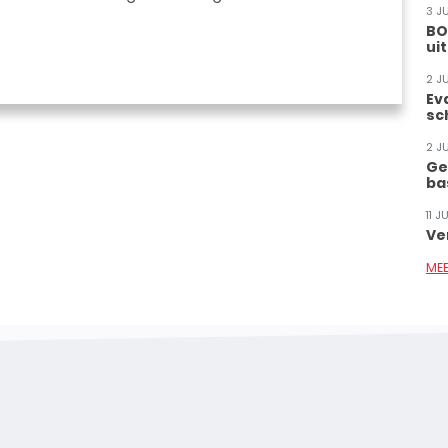
3 J
BO
ui
2 J
Ev
sc
2 J
Ge
ba
11 
Ve
ME