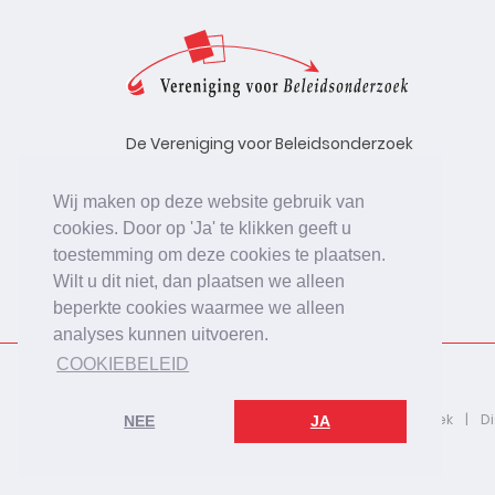
De Vereniging voor Beleidsonderzoek
stelt zich ten doel de kwaliteit te
bevorderen van beleidsonderzoek,
Wij maken op deze website gebruik van
uitgevoerd in opdracht van
cookies. Door op 'Ja' te klikken geeft u
beleidsinstanties, uitvoerende
toestemming om deze cookies te plaatsen.
organisaties en bedrijfsleven.
Wilt u dit niet, dan plaatsen we alleen
beperkte cookies waarmee we alleen
analyses kunnen uitvoeren.
COOKIEBELEID
2026 © De Vereniging voor Beleidsonderzoek
D
NEE
JA