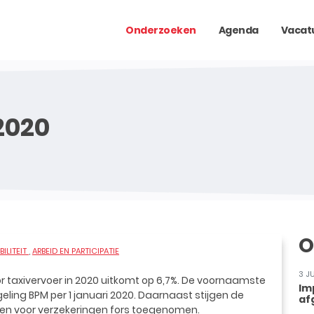
Onderzoeken
Agenda
Vacat
2020
O
ILITEIT
ARBEID EN PARTICIPATIE
3 J
r taxivervoer in 2020 uitkomt op 6,7%. De voornaamste
Im
ling BPM per 1 januari 2020. Daarnaast stijgen de
af
osten voor verzekeringen fors toegenomen.