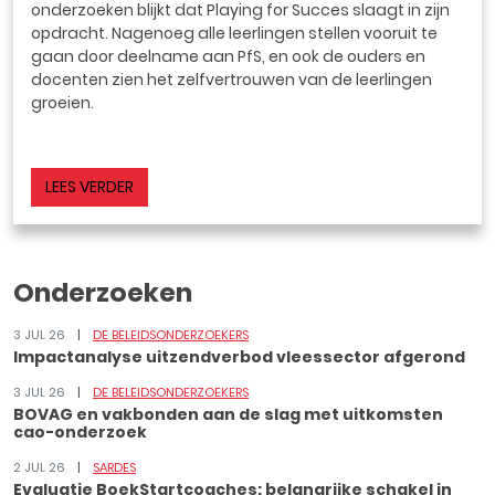
onderzoeken blijkt dat Playing for Succes slaagt in zijn
opdracht. Nagenoeg alle leerlingen stellen vooruit te
gaan door deelname aan PfS, en ook de ouders en
docenten zien het zelfvertrouwen van de leerlingen
groeien.
LEES VERDER
Onderzoeken
3 JUL 26
DE BELEIDSONDERZOEKERS
Impactanalyse uitzendverbod vleessector afgerond
3 JUL 26
DE BELEIDSONDERZOEKERS
BOVAG en vakbonden aan de slag met uitkomsten
cao-onderzoek
2 JUL 26
SARDES
Evaluatie BoekStartcoaches: belangrijke schakel in