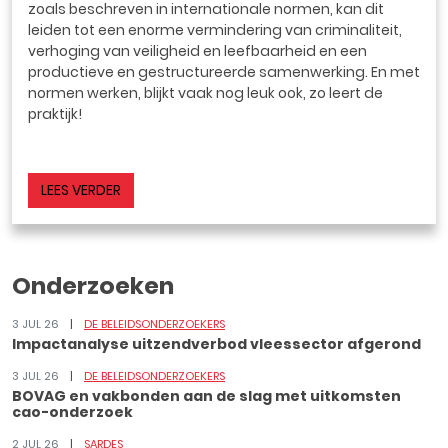
zoals beschreven in internationale normen, kan dit
leiden tot een enorme vermindering van criminaliteit,
verhoging van veiligheid en leefbaarheid en een
productieve en gestructureerde samenwerking. En met
normen werken, blijkt vaak nog leuk ook, zo leert de
praktijk!
LEES VERDER
Onderzoeken
3 JUL 26
DE BELEIDSONDERZOEKERS
Impactanalyse uitzendverbod vleessector afgerond
3 JUL 26
DE BELEIDSONDERZOEKERS
BOVAG en vakbonden aan de slag met uitkomsten
cao-onderzoek
2 JUL 26
SARDES