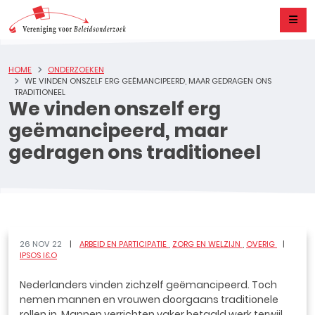
HOME
ONDERZOEKEN
WE VINDEN ONSZELF ERG GEËMANCIPEERD, MAAR GEDRAGEN ONS
TRADITIONEEL
We vinden onszelf erg
geëmancipeerd, maar
gedragen ons traditioneel
26 NOV 22
ARBEID EN PARTICIPATIE
ZORG EN WELZIJN
OVERIG
IPSOS I&O
Nederlanders vinden zichzelf geëmancipeerd. Toch
nemen mannen en vrouwen doorgaans traditionele
rollen in. Mannen verrichten vaker betaald werk terwijl