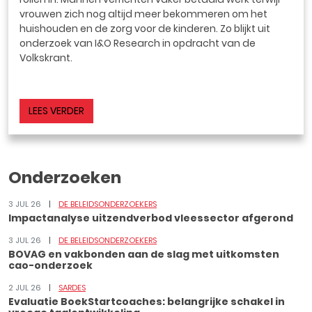
vrouwen zich nog altijd meer bekommeren om het
huishouden en de zorg voor de kinderen. Zo blijkt uit
onderzoek van I&O Research in opdracht van de
Volkskrant.
LEES VERDER
Onderzoeken
3 JUL 26
DE BELEIDSONDERZOEKERS
Impactanalyse uitzendverbod vleessector afgerond
3 JUL 26
DE BELEIDSONDERZOEKERS
BOVAG en vakbonden aan de slag met uitkomsten
cao-onderzoek
2 JUL 26
SARDES
Evaluatie BoekStartcoaches: belangrijke schakel in