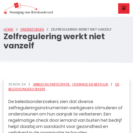
HOME
ONDERZOEKEN
ZELFREGULERING WERKT NIET VANZELF
Zelfregulering werkt niet
vanzelf
25 NOV 24
ARBEID EN PARTICIPATIE
OVERHEID EN BESTUUR
DE
BELEIDSONDERZOEKERS
De beleidsonderzoekers zien dat diverse
zelfreguleringsinstrumenten werkgevers stimuleren of
ondersteunen om hun aanpak te verbeteren. Een
regelmatige check door iemand van buiten het bedrijf
helpt daarbij om aandacht voor gezondheid en
veiligheid in de organisatie te houden.