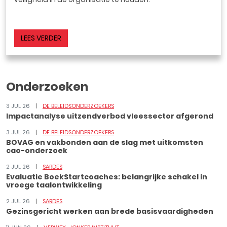
LEES VERDER
Onderzoeken
3 JUL 26
DE BELEIDSONDERZOEKERS
Impactanalyse uitzendverbod vleessector afgerond
3 JUL 26
DE BELEIDSONDERZOEKERS
BOVAG en vakbonden aan de slag met uitkomsten
cao-onderzoek
2 JUL 26
SARDES
Evaluatie BoekStartcoaches: belangrijke schakel in
vroege taalontwikkeling
2 JUL 26
SARDES
Gezinsgericht werken aan brede basisvaardigheden