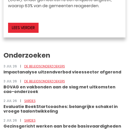
waarop 63% van de gemeenten reageerden.
LEES VERDER
Onderzoeken
3 JUL 26
DE BELEIDSONDERZOEKERS
Impactanalyse uitzendverbod vleessector afgerond
3 JUL 26
DE BELEIDSONDERZOEKERS
BOVAG en vakbonden aan de slag met uitkomsten
cao-onderzoek
2 JUL 26
SARDES
Evaluatie BoekStartcoaches: belangrijke schakel in
vroege taalontwikkeling
2 JUL 26
SARDES
Gezinsgericht werken aan brede basisvaardigheden