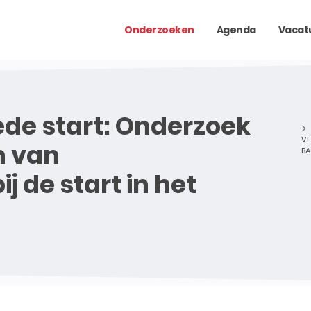
Onderzoeken
Agenda
Vacat
de start: Onderzoek
VE
n van
BA
j de start in het