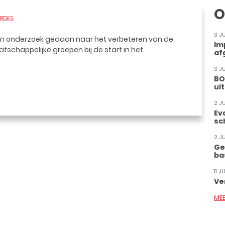
O
RDES
3 J
n onderzoek gedaan naar het verbeteren van de
Im
schappelijke groepen bij de start in het
af
3 J
BO
ui
2 J
Ev
sc
2 J
Ge
ba
11 
Ve
ME