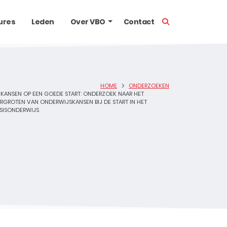
TOON ZOEKBALK
ures
Leden
Over VBO
Contact
HOME
ONDERZOEKEN
KANSEN OP EEN GOEDE START: ONDERZOEK NAAR HET
RGROTEN VAN ONDERWIJSKANSEN BIJ DE START IN HET
SISONDERWIJS