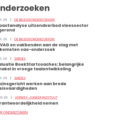
nderzoeken
UL 26
DE BELEIDSONDERZOEKERS
pactanalyse uitzendverbod vleessector
gerond
UL 26
DE BELEIDSONDERZOEKERS
VAG en vakbonden aan de slag met
tkomsten cao-onderzoek
UL 26
SARDES
aluatie BoekStartcoaches: belangrijke
hakel in vroege taalontwikkeling
UL 26
SARDES
zinsgericht werken aan brede
sisvaardigheden
JUN 26
VERWEY-JONKER INSTITUUT
rantwoordelijkheid nemen
ER ONDERZOEKEN