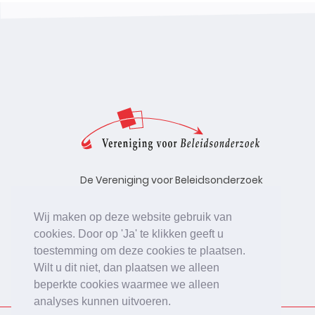
De Vereniging voor Beleidsonderzoek
stelt zich ten doel de kwaliteit te
bevorderen van beleidsonderzoek,
Wij maken op deze website gebruik van
uitgevoerd in opdracht van
cookies. Door op 'Ja' te klikken geeft u
beleidsinstanties, uitvoerende
toestemming om deze cookies te plaatsen.
organisaties en bedrijfsleven.
Wilt u dit niet, dan plaatsen we alleen
beperkte cookies waarmee we alleen
analyses kunnen uitvoeren.