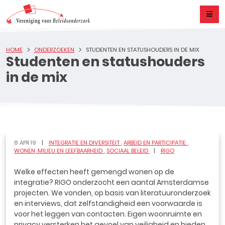
HOME
ONDERZOEKEN
STUDENTEN EN STATUSHOUDERS IN DE MIX
Studenten en statushouders
in de mix
8 APR 19
INTEGRATIE EN DIVERSITEIT
ARBEID EN PARTICIPATIE
WONEN, MILIEU EN LEEFBAARHEID
SOCIAAL BELEID
RIGO
Welke effecten heeft gemengd wonen op de
integratie? RIGO onderzocht een aantal Amsterdamse
projecten. We vonden, op basis van literatuuronderzoek
en interviews, dat zelfstandigheid een voorwaarde is
voor het leggen van contacten. Eigen woonruimte en
privacy versterken het gevoel van veiligheid en bieden