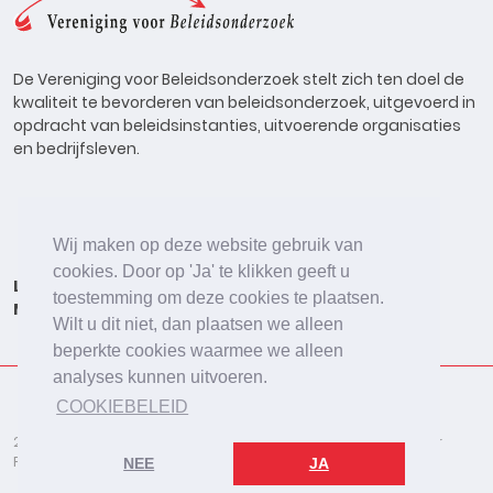
De Vereniging voor Beleidsonderzoek stelt zich ten doel de
kwaliteit te bevorderen van beleidsonderzoek, uitgevoerd in
opdracht van beleidsinstanties, uitvoerende organisaties
en bedrijfsleven.
Wij maken op deze website gebruik van
cookies. Door op 'Ja' te klikken geeft u
Lid worden
Onderzoeken
Agenda
Vacatures
toestemming om deze cookies te plaatsen.
Meldpunt
Beleidsonderzoek Online
Wilt u dit niet, dan plaatsen we alleen
beperkte cookies waarmee we alleen
analyses kunnen uitvoeren.
COOKIEBELEID
2026 © De Vereniging voor Beleidsonderzoek
Disclaimer
Privacybeleid
Cookies
NEE
JA