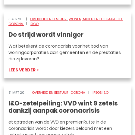
3 APR 20
OVERHEID EN BESTUUR
WONEN, MILIEU EN LEEFBAARHEID
CORONA
RIGO
De strijd wordt vinniger
Wat betekent de coronacrisis voor het bod van
woningcorporaties aan gemeenten en de prestaties
die zij leveren?
LEES VERDER +
31 MRT 20
OVERHEID EN BESTUUR
CORONA
IPSOS I&O
I&O-zetelpeiling: VVD wint 9 zetels
dankzij aanpak coronacrisis
et optreden van de VVD en premier Rutte in de
coronacrisis wordt door kiezers beloond met een
virtuele winst van negen zetels.