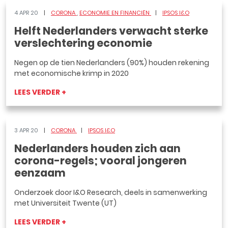
4 APR 20
CORONA
ECONOMIE EN FINANCIËN
IPSOS I&O
Helft Nederlanders verwacht sterke
verslechtering economie
Negen op de tien Nederlanders (90%) houden rekening
met economische krimp in 2020
LEES VERDER +
3 APR 20
CORONA
IPSOS I&O
Nederlanders houden zich aan
corona-regels; vooral jongeren
eenzaam
Onderzoek door I&O Research, deels in samenwerking
met Universiteit Twente (UT)
LEES VERDER +