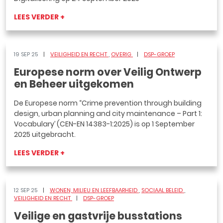
LEES VERDER +
19 SEP 25
VEILIGHEID EN RECHT
OVERIG
DSP-GROEP
Europese norm over Veilig Ontwerp
en Beheer uitgekomen
De Europese norm “Crime prevention through building
design, urban planning and city maintenance – Part 1:
Vocabulary’ (CEN-EN 14383-1:2025) is op 1 September
2025 uitgebracht.
LEES VERDER +
12 SEP 25
WONEN, MILIEU EN LEEFBAARHEID
SOCIAAL BELEID
VEILIGHEID EN RECHT
DSP-GROEP
Veilige en gastvrije busstations